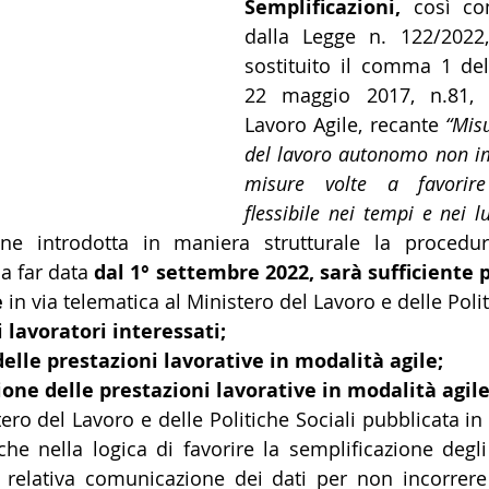
Semplificazioni, 
così co
dalla Legge n. 122/2022, v
sostituito il comma 1 dell
22 maggio 2017, n.81, i
Lavoro Agile, recante 
“Misu
del lavoro autonomo non im
misure volte a favorire l
flessibile nei tempi e nei l
ne introdotta in maniera strutturale la procedura
a far data 
dal 1° settembre 2022, sarà sufficiente pe
 
in via telematica al Ministero del Lavoro e delle Polit
 lavoratori interessati;
delle prestazioni lavorative in modalità agile;
ione delle prestazioni lavorative in modalità agile
ero del Lavoro e delle Politiche Sociali pubblicata in
che nella logica di favorire la semplificazione degli 
a relativa comunicazione dei dati per non incorrere 