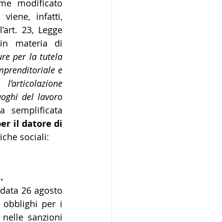
me modificato 
iene, infatti, 
’art. 23, Legge 
n materia di 
re per la tutela 
prenditoriale e 
’articolazione 
uoghi del lavoro 
 semplificata 
r il datore di 
iche sociali:
.
 data 26 agosto 
obblighi per i 
nelle sanzioni 