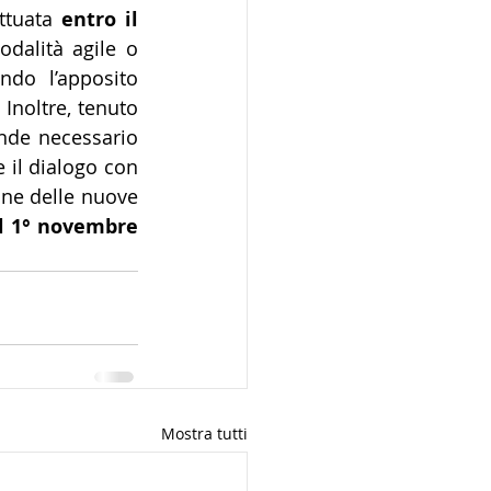
ttuata 
entro il 
odalità agile o 
do l’apposito 
. Inoltre, tenuto 
nde necessario 
 il dialogo con 
one delle nuove 
l 1° novembre 
Mostra tutti