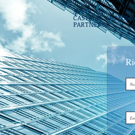
AVVOCATI
CASTALDI
COZZOLI
PARTNERS
Ri