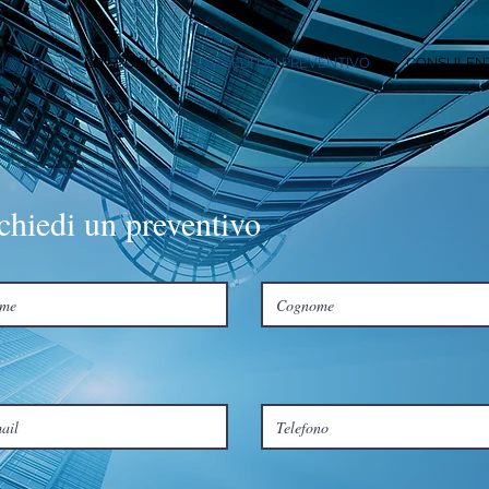
NO
&
LO STUDIO
RICHIEDI UN PREVENTIVO
CONSULENZ
chiedi un preventivo