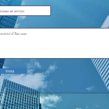
Invia
dly created with
Wix.com